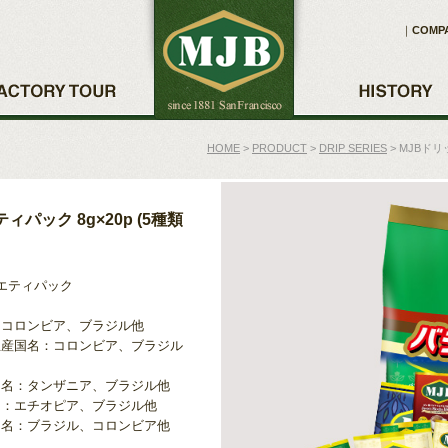
｜
COMP
HOME
>
PRODUCT
>
DRIP SERIES
>
MJBドリ
パック 8g×20p (5種類
エティパック
：コロンビア、ブラジル他
生産国名：コロンビア、ブラジル
国名：タンザニア、ブラジル他
名：エチオピア、ブラジル他
国名：ブラジル、コロンビア他