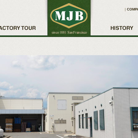
｜
COMP